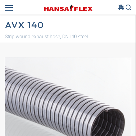
AVX 140
Strip wound exhaust hose, DN140 steel