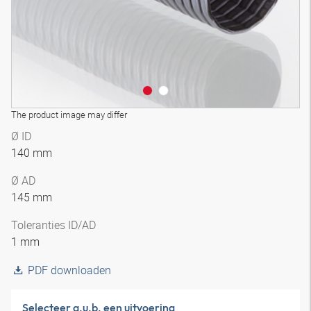
The product image may differ
Ø ID
140 mm
Ø AD
145 mm
Toleranties ID/AD
1 mm
PDF downloaden
Selecteer a.u.b. een uitvoering