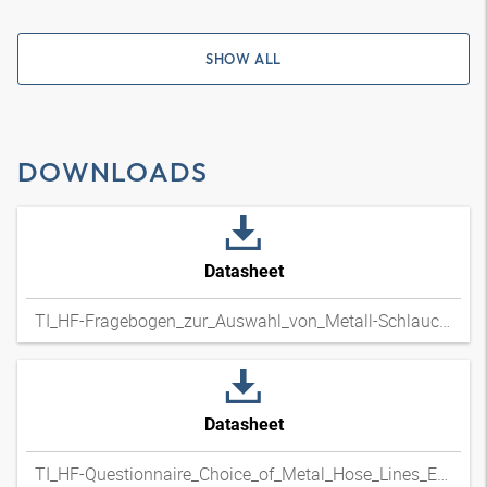
SHOW ALL
DOWNLOADS
Datasheet
TI_HF-Fragebogen_zur_Auswahl_von_Metall-Schlauchleitungen_DExpdf
Datasheet
TI_HF-Questionnaire_Choice_of_Metal_Hose_Lines_ENxpdf