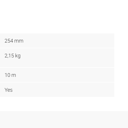
254 mm
2,15 kg
10 m
Yes