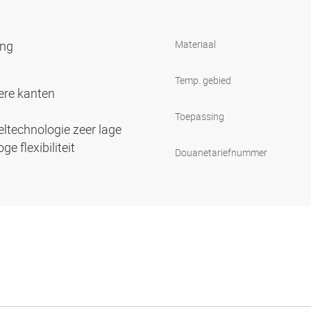
ang
Materiaal
d
Temp. gebied
ere kanten
Toepassing
eltechnologie zeer lage
e flexibiliteit
Douanetariefnummer