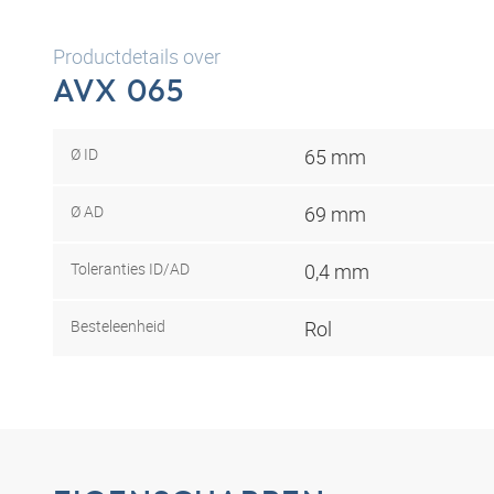
Productdetails over
AVX 065
Ø ID
65 mm
Ø AD
69 mm
Toleranties ID/AD
0,4 mm
Besteleenheid
Rol