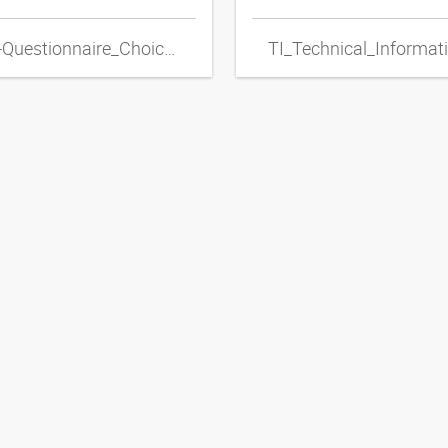
TI_HF-Questionnaire_Choice_of_Metal_Hose_Lines_ENxpdf