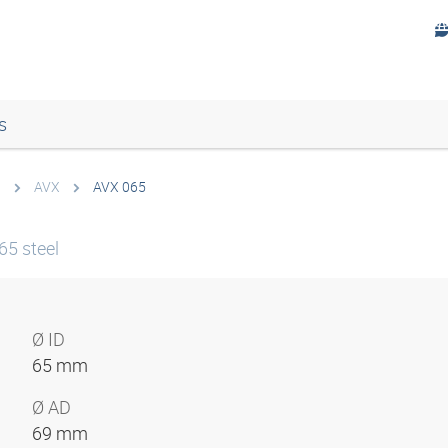
s
n
AVX
AVX 065
65 steel
Ø ID
65 mm
Ø AD
69 mm