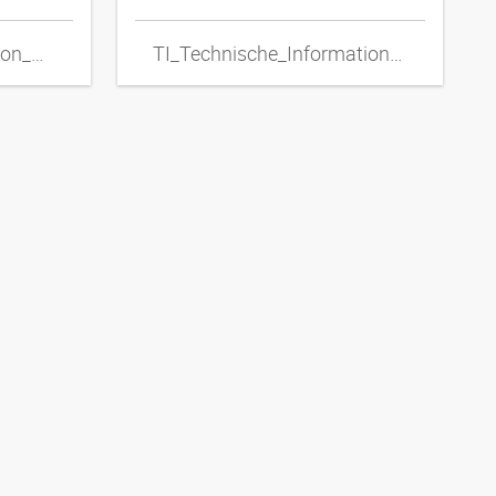
TI_Technical_Information_Metal_Hoses_ENxpdf
TI_Technische_Informationen_Metallschlaeuche_DExpdf