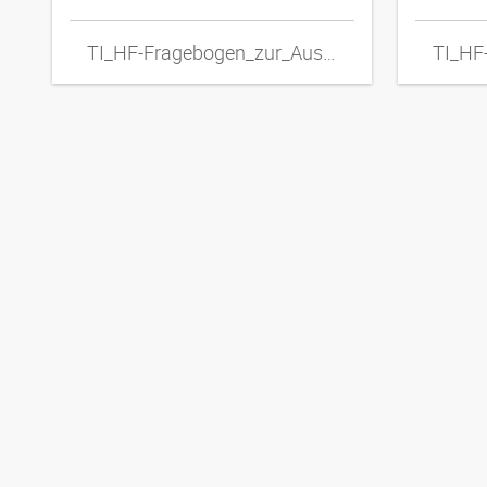
TI_HF-Fragebogen_zur_Auswahl_von_Metall-Schlauchleitungen_DExpdf