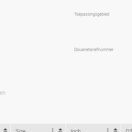
Toepassingsgebied
Douanetariefnummer
ten
Size
Inch
D2