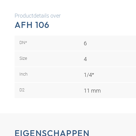
Productdetails over
AFH 106
DN*
6
Size
4
Inch
1/4″
D2
11 mm
EIGENSCHAPPEN