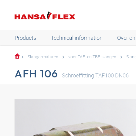
Products
Technical information
Over on
Slangarmaturen
voor TAF- en TBF-slangen
Slang
AFH 106
Schroeffitting TAF100 DN06