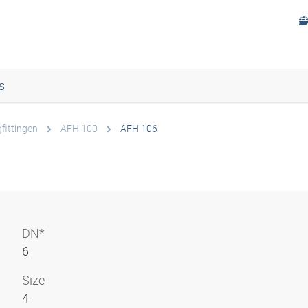
s
fittingen
AFH 100
AFH 106
DN*
6
Size
4