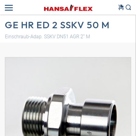
GE HR ED 2 SSKV 50 M
Einschraub-Adap. SSKV DN51 AGR 2" M