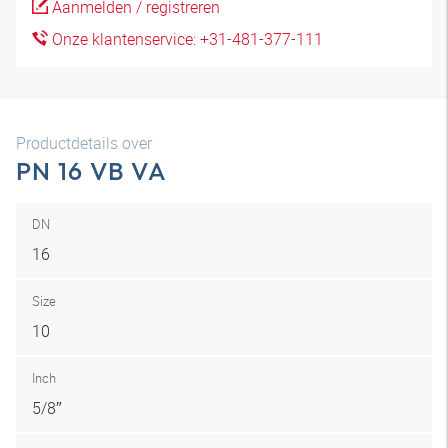
Aanmelden / registreren
Onze klantenservice: +31-481-377-111
Productdetails over
PN 16 VB VA
DN
16
Size
10
Inch
5/8″