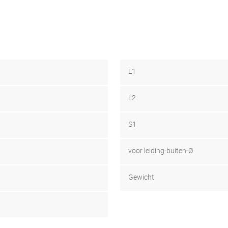
L1
L2
S1
voor leiding-buiten-Ø
Gewicht