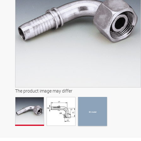
3D-model
The product image may differ
3D-model