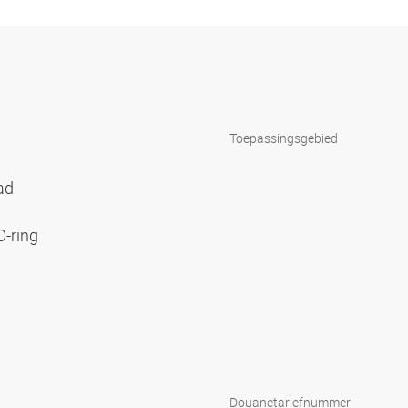
Toepassingsgebied
aad
O-ring
Douanetariefnummer