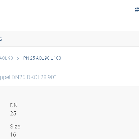
s
AOL 90
PN 25 AOL 90 L 100
ippel DN25 DKOL28 90°
DN
25
Size
16