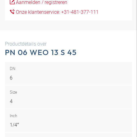
Aanmelden / registreren
Onze klantenservice: +31-481-377-111
Productdetails over
PN 06 WEO 13 S 45
DN
6
Size
4
Inch
1/4″