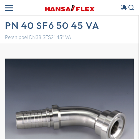
PN 40 SF6 50 45 VA
Persnippel DN38 SFS2" 45° VA