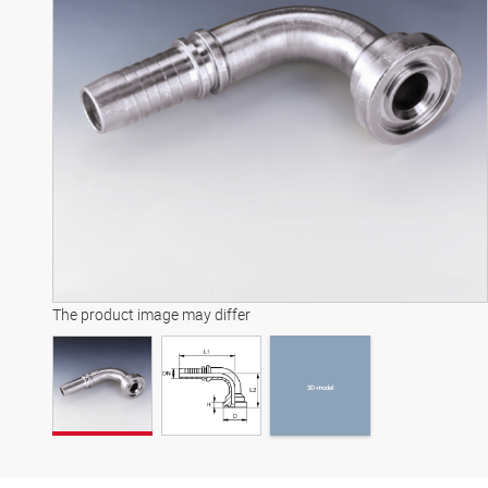
3D-model
The product image may differ
3D-model