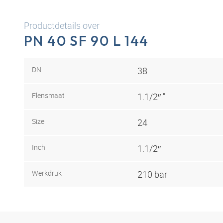
Productdetails over
PN 40 SF 90 L 144
DN
38
Flensmaat
1.1/2″ "
Size
24
Inch
1.1/2″
Werkdruk
210 bar