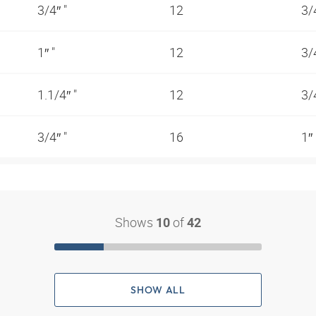
3/4″ "
12
3/
1″ "
12
3/
1.1/4″ "
12
3/
3/4″ "
16
1″
Shows
of
10
42
SHOW ALL