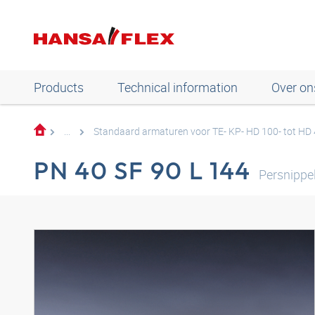
Products
Technical information
Over on
...
Standaard armaturen voor TE- KP- HD 100- tot HD
PN 40 SF 90 L 144
Persnippe