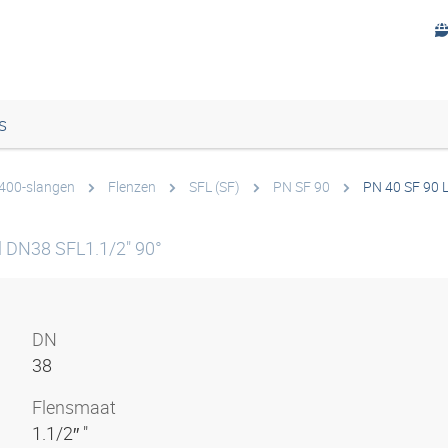
s
 400-slangen
Flenzen
SFL (SF)
PN SF 90
PN 40 SF 90 
l DN38 SFL1.1/2" 90°
DN
38
Flensmaat
1.1/2″ "