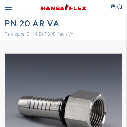
PN 20 AR VA
Persnippel DN19 DKR3/4"-flach VA
3D-model