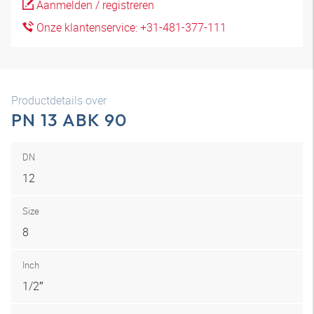
Aanmelden / registreren
Onze klantenservice: +31-481-377-111
Productdetails over
PN 13 ABK 90
DN
12
Size
8
Inch
1/2″