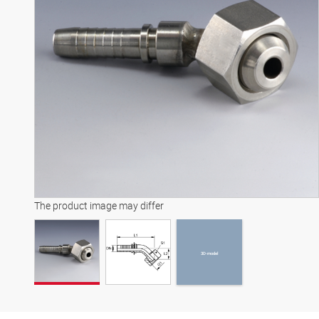
3D-model
The product image may differ
3D-model