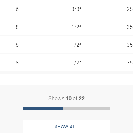
6
3/8″
25
8
1/2″
35
8
1/2″
35
8
1/2″
35
Shows
of
10
22
SHOW ALL