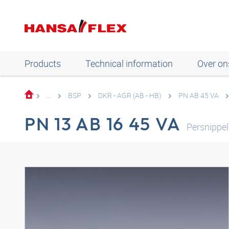
Products
Technical information
Over on
...
BSP
DKR - AGR (AB - HB)
PN AB 45 VA
PN 13 AB 16 45 VA
Persnippe