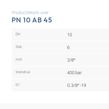
Productdetails over
PN 10 AB 45
DN
10
Size
6
Inch
3/8″
Werkdruk
400 bar
G1
G 3/8″ -19