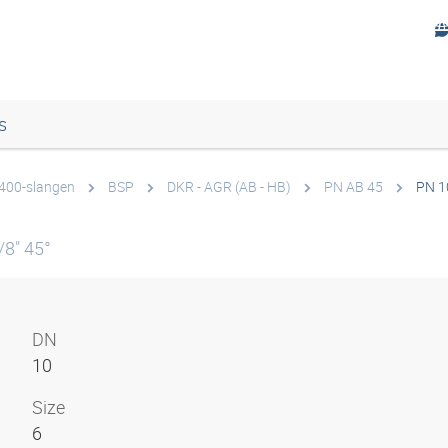
s
 400-slangen
BSP
DKR - AGR (AB - HB)
PN AB 45
PN 1
8" 45°
DN
10
Size
6