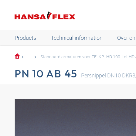
Products
Technical information
Over on
...
Standaard armaturen voor TE- KP- HD 100- tot HD
PN 10 AB 45
Persnippel DN10 DKR3/