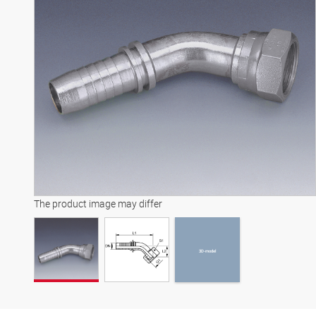
3D-model
The product image may differ
3D-model