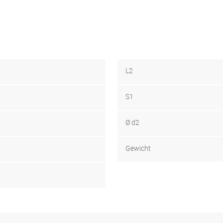
L2
S1
Ø d2
Gewicht