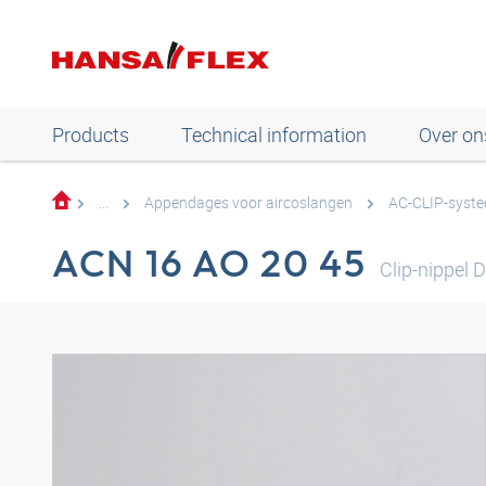
Products
Technical information
Over on
...
Appendages voor aircoslangen
AC-CLIP-syst
ACN 16 AO 20 45
Clip-nippel