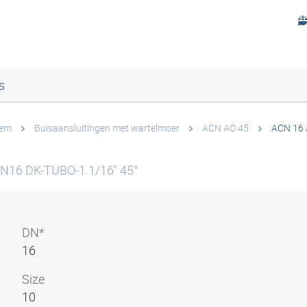
s
eem
Buisaansluitingen met wartelmoer
ACN AO 45
ACN 16 
 DN16 DK-TUBO-1.1/16" 45°
DN*
16
Size
10