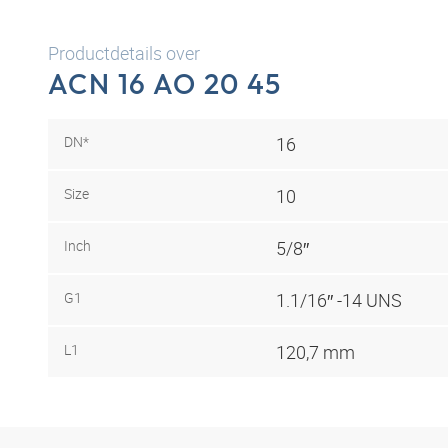
Productdetails over
ACN 16 AO 20 45
DN*
16
Size
10
Inch
5/8″
G1
1.1/16″ -14 UNS
L1
120,7 mm