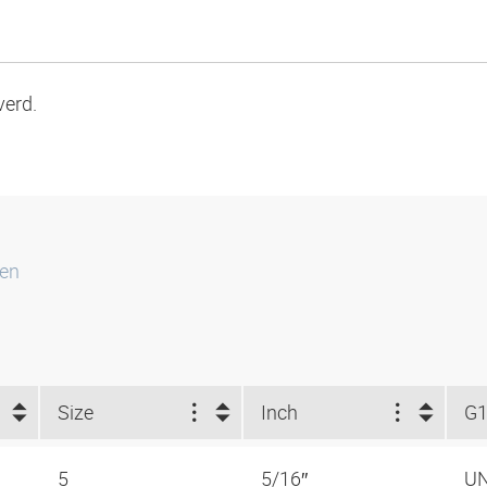
verd.
ten
Size
Inch
G
5
5/16″
UN