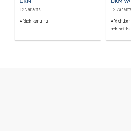
DKM
DKM VA
12
Variants
12
Variant
Afdichtkantring
Afdichtkan
schroefdr