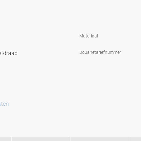
Materiaal
efdraad
Douanetariefnummer
aten