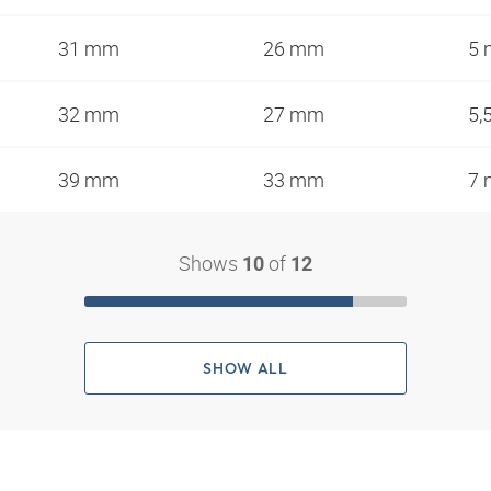
31 mm
26 mm
5
32 mm
27 mm
5,
39 mm
33 mm
7
Shows
of
10
12
SHOW ALL