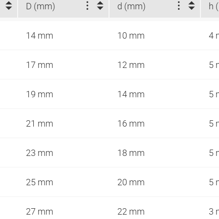
D (mm)
d (mm)
h 
14 mm
10 mm
4
17 mm
12 mm
5
19 mm
14 mm
5
21 mm
16 mm
5
23 mm
18 mm
5
25 mm
20 mm
5
27 mm
22 mm
3