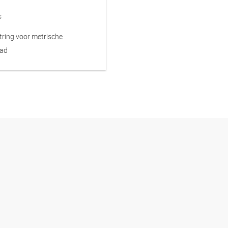
s
tring voor metrische
aad