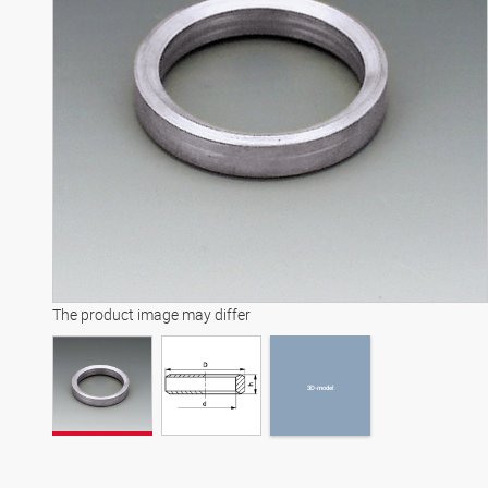
3D-model
The product image may differ
3D-model