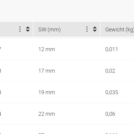
SW (mm)
Gewicht (kg
7
12 mm
0,011
8
17 mm
0,02
8
19 mm
0,035
4
22 mm
0,06