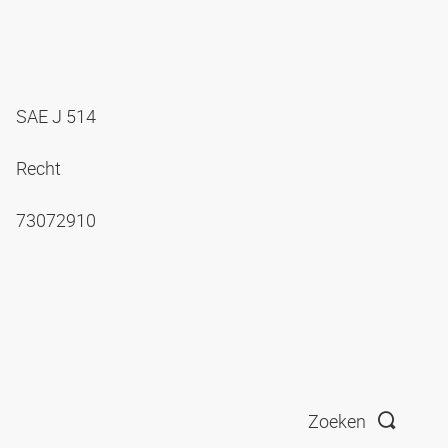
SAE J 514
Recht
73072910
Zoeken