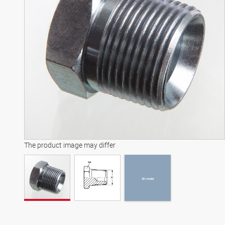
3D-model
The product image may differ
3D-model