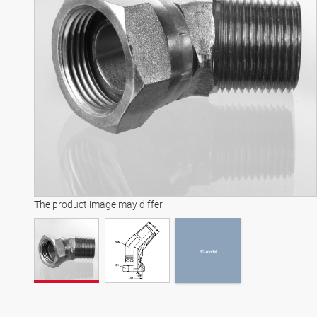
3D-model
The product image may differ
3D-model