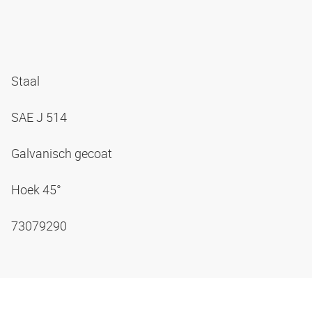
Staal
SAE J 514
Galvanisch gecoat
Hoek 45°
73079290