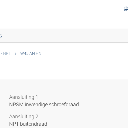
s
 - NPT
W45 AN HN
Aansluiting 1
NPSM inwendige schroefdraad
Aansluiting 2
NPT-buitendraad