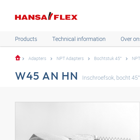
Products
Technical information
Over on
Adapters
NPT Adapters
Bochtstuk 45°
NPT
W45 AN HN
Inschroefsok, bocht 45°