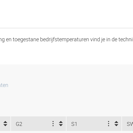
ng en toegestane bedrijfstemperaturen vind je in de techn
aten
G2
S1
S