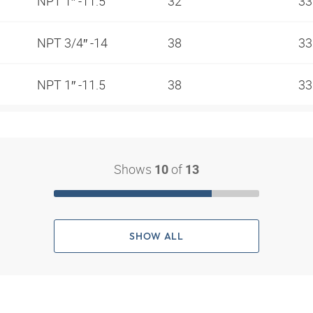
NPT 1″ -11.5
32
3
NPT 3/4″ -14
38
3
NPT 1″ -11.5
38
3
Shows
of
10
13
SHOW ALL