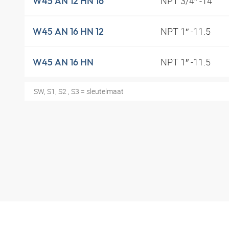
NPT 3/4″ -14
W45 AN 12 HN 16
NPT 1″ -11.5
W45 AN 16 HN 12
NPT 1″ -11.5
W45 AN 16 HN
SW, S1, S2 , S3 = sleutelmaat