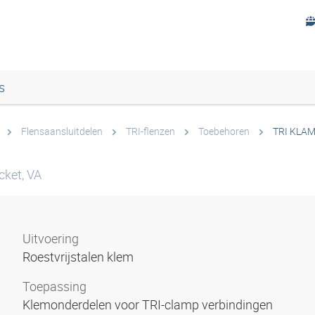
s
Flensaansluitdelen
TRI-flenzen
Toebehoren
TRI KLA
cket, VA
Uitvoering
Roestvrijstalen klem
Toepassing
Klemonderdelen voor TRI-clamp verbindingen