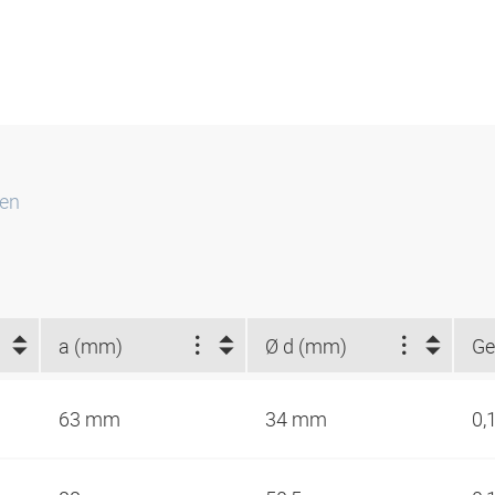
ten
a (mm)
Ø d (mm)
Ge
63 mm
34 mm
0,