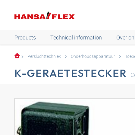
Products
Technical information
Over on
Persluchttechniek
Onderhoudsapparatuur
Toeb
K-GERAETESTECKER
C