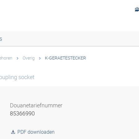
s
ehoren
Overig
K-GERAETESTECKER
oupling socket
Douanetariefnummer
85366990
PDF downloaden