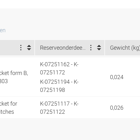
ten
Reserveonderdeel voor
Gewicht (kg
K-07251162 - K-
07251172
cket form B,
0,024
803
K-07251194 - K-
07251198
ket for
K-07251117 - K-
0,026
itches
07251122