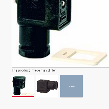
3D-model
The product image may differ
3D-model