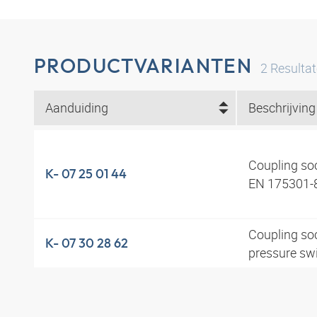
PRODUCTVARIANTEN
2
Resulta
Aanduiding
Beschrijving
Coupling so
K- 07 25 01 44
EN 175301-
Coupling soc
K- 07 30 28 62
pressure sw