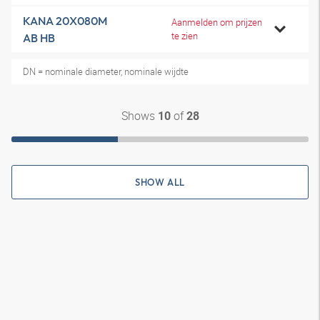
KANA 20X080M
Aanmelden om prijzen
te zien
AB HB
DN = nominale diameter, nominale wijdte
Shows
of
10
28
SHOW ALL