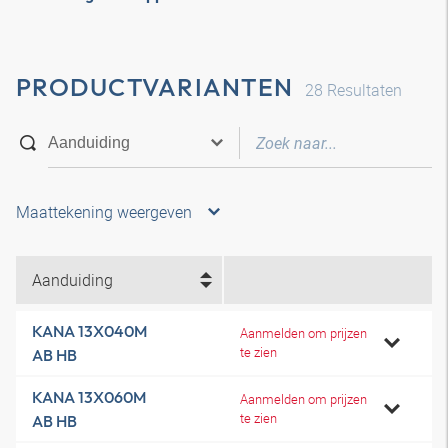
PRODUCTVARIANTEN
28
Resultaten
Maattekening weergeven
Aanduiding
KANA 13X040M
Aanmelden om prijzen
te zien
AB HB
KANA 13X060M
Aanmelden om prijzen
te zien
AB HB