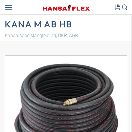
KANA M AB HB
Kanaalspoelslangleiding, DKR, AGR