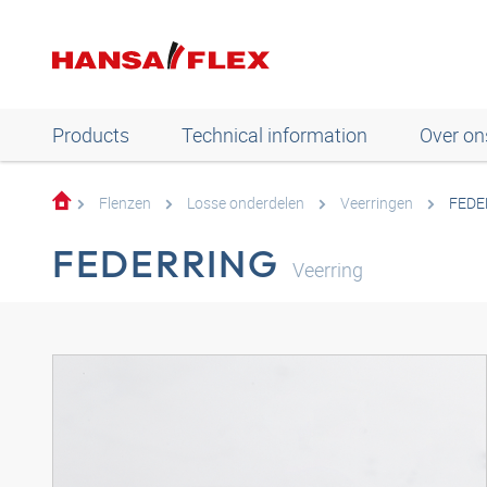
Products
Technical information
Over on
Flenzen
Losse onderdelen
Veerringen
FEDE
FEDERRING
Veerring