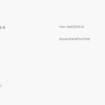
re A
max. bedrijfsdruk
Douanetariefnummer
at