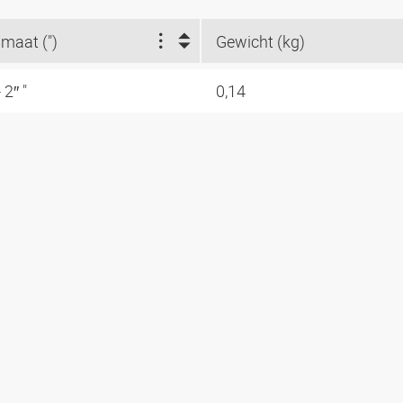
maat (")
Gewicht (kg)
 2″ "
0,14