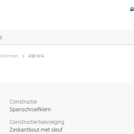
s
dklemmen
ASK M A
Constructie
Spanschroefklem
Constructie-toevoeging
Zeskantbout met sleuf