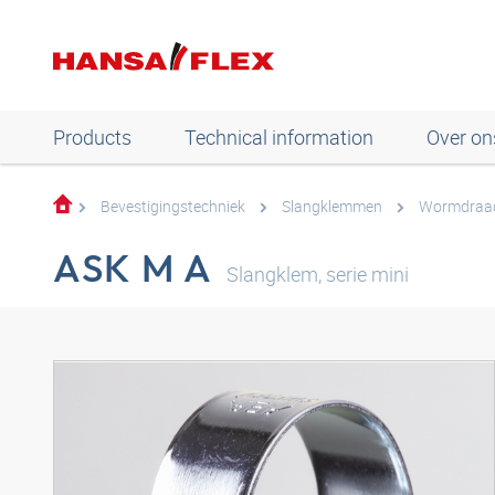
Products
Technical information
Over on
Bevestigingstechniek
Slangklemmen
Wormdraa
ASK M A
Slangklem, serie mini