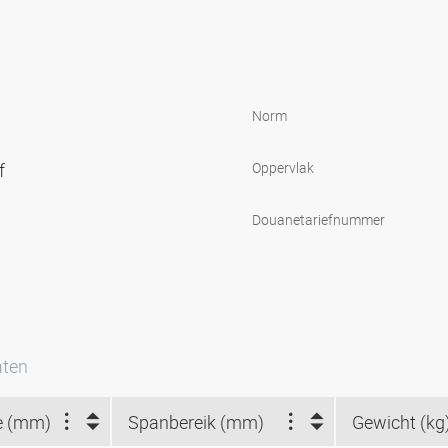
Norm
uf
Oppervlak
Douanetariefnummer
aten
e (mm)
Spanbereik (mm)
Gewicht (kg