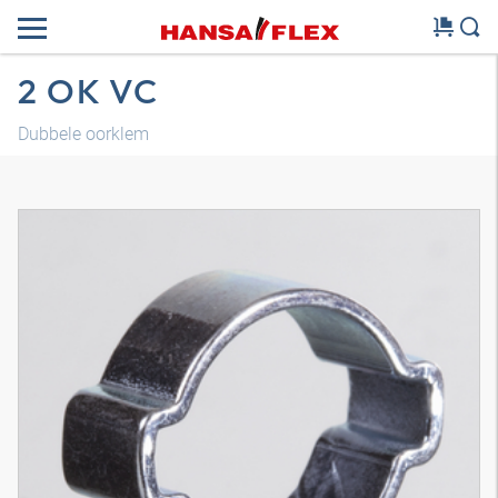
2 OK VC
Dubbele oorklem