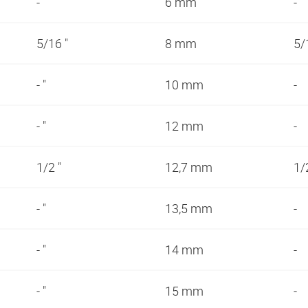
- "
6 mm
-
5/16 "
8 mm
5/
- "
10 mm
-
- "
12 mm
-
1/2 "
12,7 mm
1/
- "
13,5 mm
-
- "
14 mm
-
- "
15 mm
-