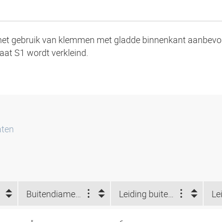
 het gebruik van klemmen met gladde binnenkant aanbev
aat S1 wordt verkleind.
aten
Buitendiameter leiding-Ø d2 NUM (")
Leiding buiten-Ø d2 (mm)