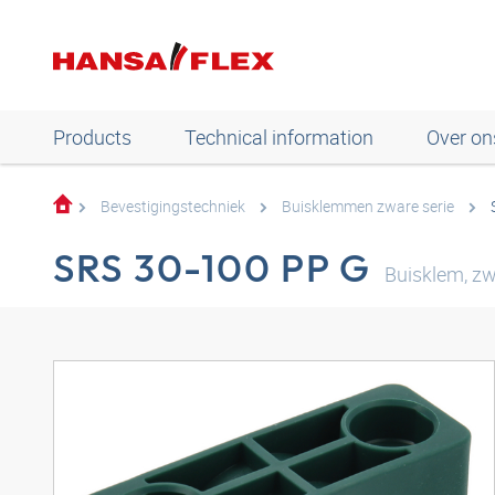
Products
Technical information
Over on
Bevestigingstechniek
Buisklemmen zware serie
SRS 30-100 PP G
Buisklem, zw