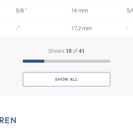
5/8 "
16 mm
5/
- "
17,2 mm
-
Shows
of
10
41
SHOW ALL
REN