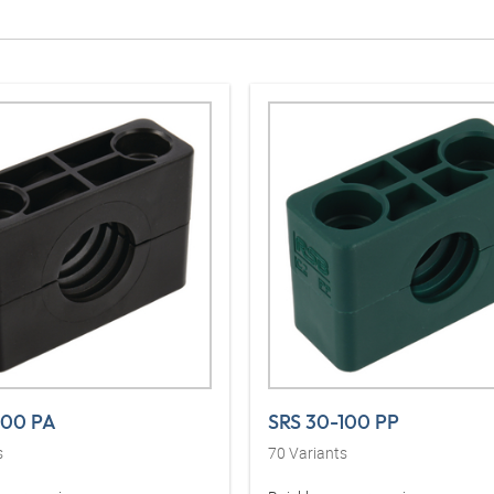
100 PA
SRS 30-100 PP
s
70
Variants