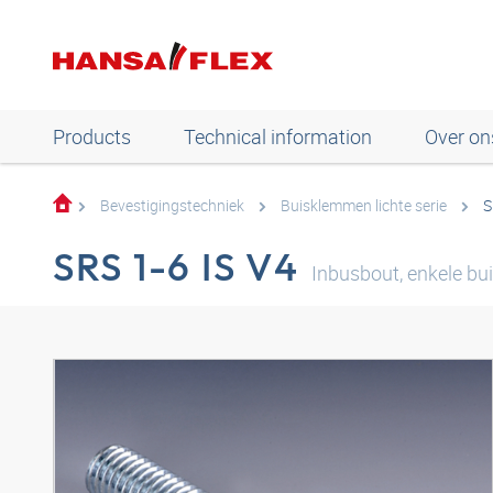
Products
Technical information
Over on
Bevestigingstechniek
Buisklemmen lichte serie
S
SRS 1-6 IS V4
Inbusbout, enkele bu