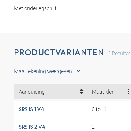
Met onderlegschijf
PRODUCTVARIANTEN
6
Resulta
Maattekening weergeven
Aanduiding
Maat klem
0 tot 1
SRS IS 1 V4
2
SRS IS 2 V4