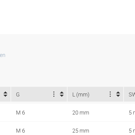
ten
G
L (mm)
S
M 6
20 mm
5
M 6
25 mm
5