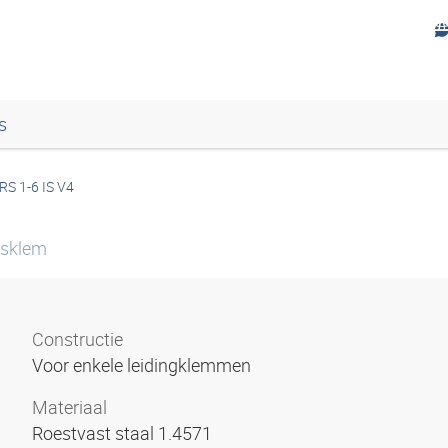
s
RS 1-6 IS V4
isklem
Constructie
Voor enkele leidingklemmen
Materiaal
Roestvast staal 1.4571