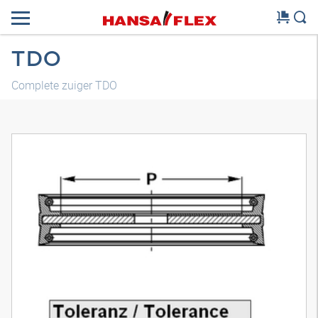
TDO
Complete zuiger TDO