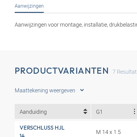
Aanwijzingen
Aanwijzingen voor montage, installatie, drukbelasti
PRODUCTVARIANTEN
7
Resulta
Maattekening weergeven
Aanduiding
G1
VERSCHLUSS HJL
M 14 x 1.5
14