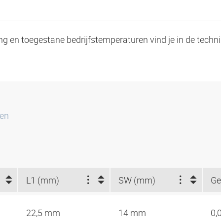
ng en toegestane bedrijfstemperaturen vind je in de techn
ten
L1 (mm)
SW (mm)
Ge
22,5 mm
14 mm
0,