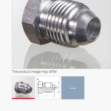
3D-model
The product image may differ
3D-model