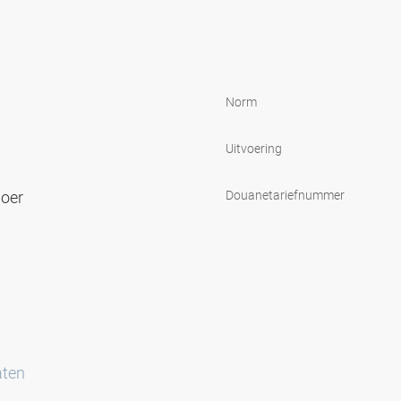
Norm
Uitvoering
moer
Douanetariefnummer
aten