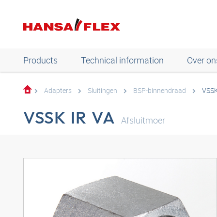
Products
Technical information
Over on
Adapters
Sluitingen
BSP-binnendraad
VSSK
VSSK IR VA
Afsluitmoer