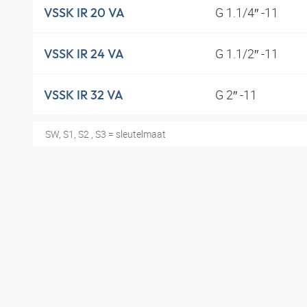
G 1.1/4″ -11
VSSK IR 20 VA
G 1.1/2″ -11
VSSK IR 24 VA
G 2″ -11
VSSK IR 32 VA
SW, S1, S2 , S3 = sleutelmaat