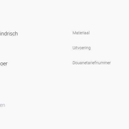
lindrisch
Materiaal
Uitvoering
moer
Douanetariefnummer
ten