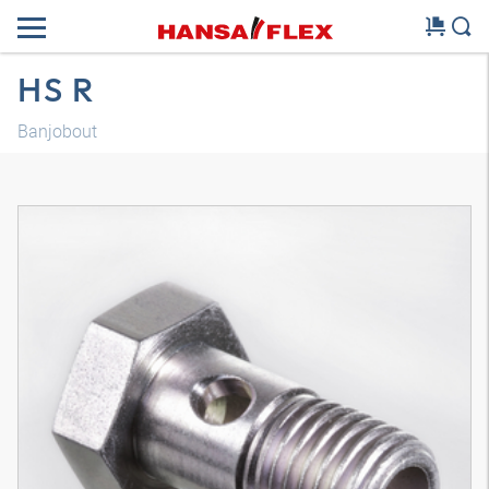
HS R
Banjobout
3D-model