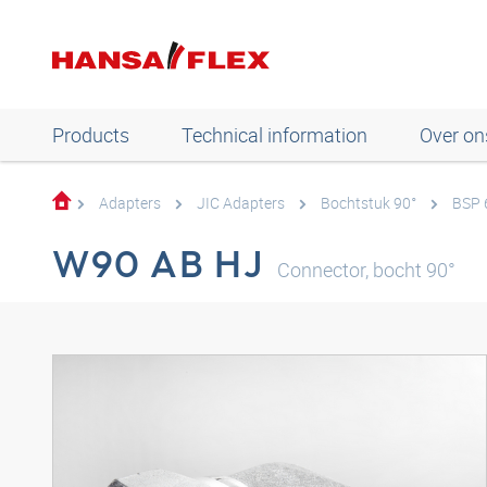
Products
Technical information
Over on
Adapters
JIC Adapters
Bochtstuk 90°
BSP 6
W90 AB HJ
Connector, bocht 90°