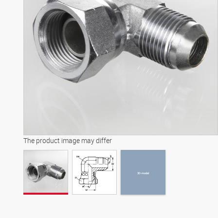
3D-model
The product image may differ
3D-model