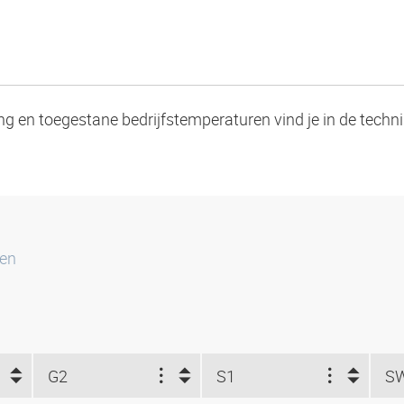
ng en toegestane bedrijfstemperaturen vind je in de techn
ten
G2
S1
S