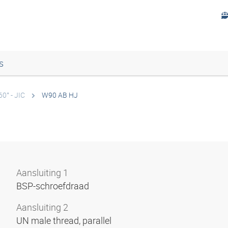
s
0° - JIC
W90 AB HJ
Aansluiting 1
BSP-schroefdraad
Aansluiting 2
UN male thread, parallel