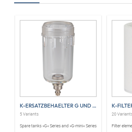
K-ERSATZBEHAELTER G UND G-MINI POLY
K-FILT
5
Variants
20
Variant
Spare tanks »G« Series and »G-mini« Series
Filter elem