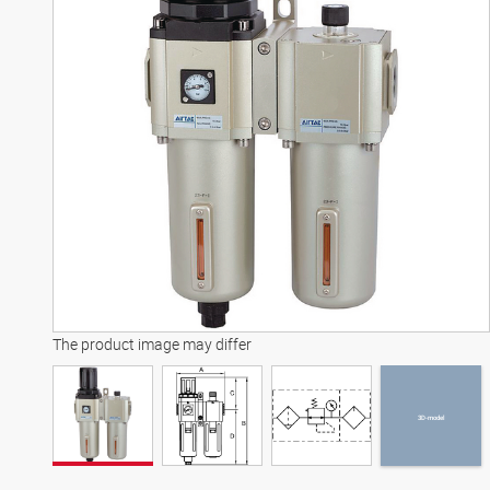
3D-model
The product image may differ
3D-model