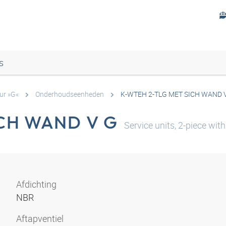
s
ur »G«
Onderhoudseenheden
K-WTEH 2-TLG MET SICH WAND 
ICH WAND V G
Service units, 2-piece with
Afdichting
NBR
Aftapventiel