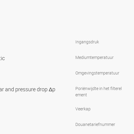
Ingangsdruk
tic
Mediumtemperatuur
Omgevingstemperatuur
bar and pressure drop Δp
Poriënwijdte in het filterel
ement
Veerkap
Douanetariefnummer