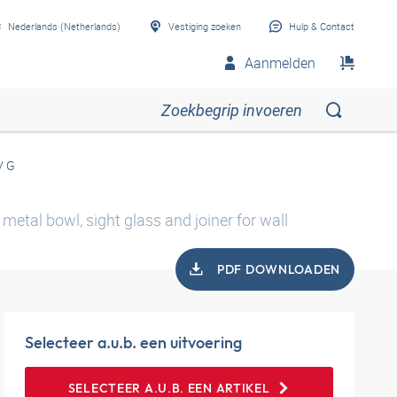
Nederlands (Netherlands)
Vestiging zoeken
Hulp & Contact
Aanmelden
V G
 metal bowl, sight glass and joiner for wall
PDF DOWNLOADEN
Selecteer a.u.b. een uitvoering
SELECTEER A.U.B. EEN ARTIKEL