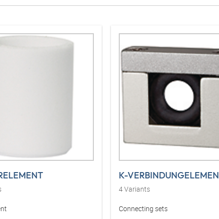
ERELEMENT
K-VERBINDUNGELEMEN
s
4
Variants
ent
Connecting sets