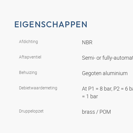
EIGENSCHAPPEN
Afdichting
NBR
Aftapventiel
Semi- or fully-automa
Behuizing
Gegoten aluminium
Debietwaardemeting
At P1 = 8 bar, P2 = 6 
= 1 bar
Druppelopzet
brass / POM