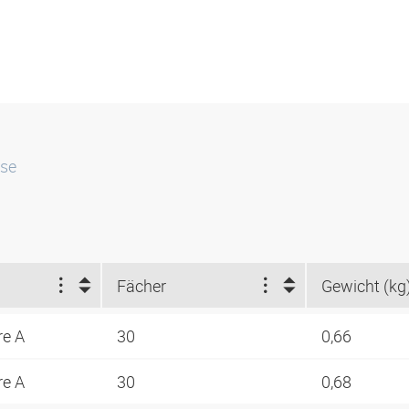
sse
Fächer
Gewicht (kg
re A
30
0,66
re A
30
0,68